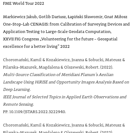
FME World Tour 2022
Markiewicz Jakub, Gotlib Dariusz, Łapiński Sławomir, Gnat Miłosz
One-Stop-Lab CENAGIS: from Calibration of Surveying Devices and
Application Testing to Large-Scale Geodata Computation,
XXVII FIG Congress „Volunteering for the future – Geospatial
excellence for a better living” 2022
Choromański, Kamil & Kozakiewicz, Joanna & Sobucki, Mateusz &
Pilarska-Mazurek, Magdalena & Olszewski, Robert. (2022).
Multi-Source Classification of Meridiani Planum’s Aeolian
Landscape Using HiRISE and Opportunity Images Analysis Based on
Deep Learning.
IEEE Journal of Selected Topics in Applied Earth Observations and
Remote Sensing
.
PP. 10.1109/JSTARS.2022.3222940.
Choromański, Kamil & Kozakiewicz, Joanna & Sobucki, Mateusz &
Pilarska-Mazurek, Magdalena & Olszewski, Robert. (2022).